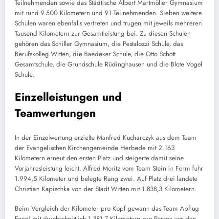
Teilnehmenden sowie das Städtische Albert Martmöller Gymnasium
mit rund 9.500 Kilometern und 91 Teilnehmenden. Sieben weitere
Schulen waren ebenfalls vertreten und trugen mit jeweils mehreren
Tausend Kilometern zur Gesamtleistung bei. Zu diesen Schulen
gehören das Schiller Gymnasium, die Pestalozzi Schule, das
Berufskolleg Witten, die Baedeker Schule, die Otto Schott
Gesamtschule, die Grundschule Rüdinghausen und die Blote Vogel
Schule.
Einzelleistungen und
Teamwertungen
In der Einzelwertung erzielte Manfred Kucharczyk aus dem Team
der Evangelischen Kirchengemeinde Herbede mit 2.163
Kilometern erneut den ersten Platz und steigerte damit seine
Vorjahresleistung leicht. Alfred Moritz vom Team Stein in Form fuhr
1.994,5 Kilometer und belegte Rang zwei. Auf Platz drei landete
Christian Kapischka von der Stadt Witten mit 1.838,3 Kilometern.
Beim Vergleich der Kilometer pro Kopf gewann das Team Abflug
Enno! mit durchschnittlich 1.381,7 Kilometern pro Person vor den