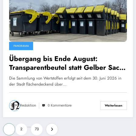
PANORAMA
Übergang bis Ende August:
Transparentbeutel statt Gelber Sack
in Teilen des AHE-Gebiets
Die Sammlung von Wertstoffen erfolgt seit dem 30. Juni 2026 in
der Stadt flächendeckend über…
Redaktion
0 Kommentare
Weiterlesen
Seitennummerierung
…
1
2
73