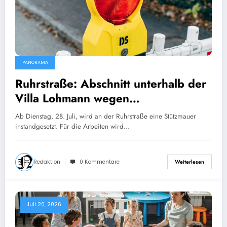
PANORAMA
Ruhrstraße: Abschnitt unterhalb der
Villa Lohmann wegen
Mauerinstandsetzung gesperrt
Ab Dienstag, 28. Juli, wird an der Ruhrstraße eine Stützmauer
instandgesetzt. Für die Arbeiten wird…
Redaktion
0 Kommentare
Weiterlesen
Juli 20, 2026