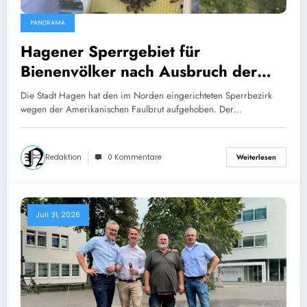
PANORAMA
Hagener Sperrgebiet für
Bienenvölker nach Ausbruch der
Amerikanischen Faulbrut
Die Stadt Hagen hat den im Norden eingerichteten Sperrbezirk
aufgehoben
wegen der Amerikanischen Faulbrut aufgehoben. Der…
Redaktion
0 Kommentare
Weiterlesen
Juli 31, 2026