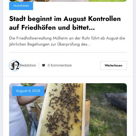
PANORAMA
Stadt beginnt im August Kontrollen
auf Friedhöfen und bittet
Grabverantwortliche um
Die Friedhofsverwaltung Mülheim an der Ruhr führt ab August die
Pflegeeinsatz
jährlichen Begehungen zur Überprüfung des…
Redaktion
0 Kommentare
Weiterlesen
August 4, 2026