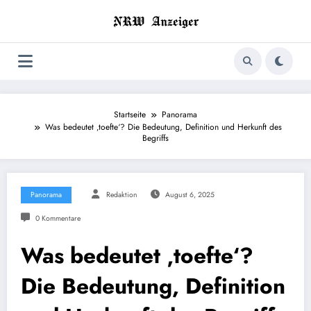
Zum
Inhalt
springen
Startseite
Panorama
Was bedeutet ‚toefte‘? Die Bedeutung, Definition und Herkunft des
Begriffs
Panorama
Redaktion
August 6, 2025
0 Kommentare
Was bedeutet ‚toefte‘?
Die Bedeutung, Definition