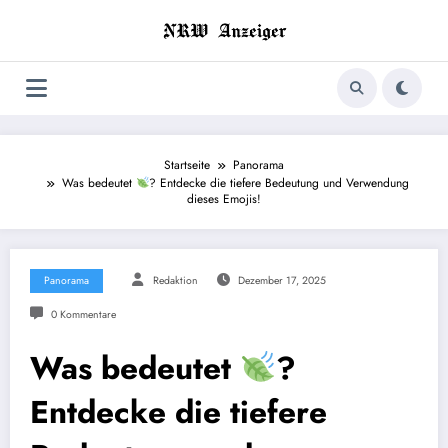
Zum
Inhalt
springen
Startseite
Panorama
Was bedeutet
? Entdecke die tiefere Bedeutung und Verwendung
dieses Emojis!
Panorama
Redaktion
Dezember 17, 2025
0 Kommentare
Was bedeutet
?
Entdecke die tiefere