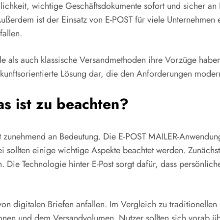
öglichkeit, wichtige Geschäftsdokumente sofort und sicher a
 Außerdem ist der Einsatz von E-POST für viele Unternehmen e
allen.
le als auch klassische Versandmethoden ihre Vorzüge haben
zukunftsorientierte Lösung dar, die den Anforderungen mode
as ist zu beachten?
ost zunehmend an Bedeutung. Die E-POST MAILER-Anwendung d
ei sollten einige wichtige Aspekte beachtet werden. Zunächs
n. Die Technologie hinter E-Post sorgt dafür, dass persönlic
on digitalen Briefen anfallen. Im Vergleich zu traditionell
onen und dem Versandvolumen. Nutzer sollten sich vorab üb