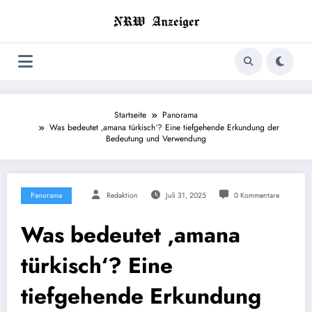
Zum
Inhalt
springen
Startseite
Panorama
Was bedeutet ‚amana türkisch‘? Eine tiefgehende Erkundung der
Bedeutung und Verwendung
Panorama
Redaktion
Juli 31, 2025
0 Kommentare
Was bedeutet ‚amana
türkisch‘? Eine
tiefgehende Erkundung