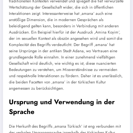
traditionellen Kontexten verwendet und spiegelt die tief verwurzelte
Wertschätzung der Gesellschaft wider, die sich in öffentlichen
Interaktionen zeigt. Interessanterweise hat ‚amana‘ auch eine
anstößige Dimension, die in modernen Gesprächen als
beleidigend gelten kann, besonders in Verbindung mit anderen
Ausdrücken. Ein Beispiel hierfür ist der Ausdruck ‚Amina Koyim‘,
der im sexuellen Kontext als obszön angesehen wird und somit die
Komplexität des Begriffs verdeutlicht. Der Begriff ‚amana‘ hat
seine Ursprünge in der antiken Stadt Adana, wo Vertrauen eine
grundlegende Rolle einnahm. In einer zunehmend vielfältigen
Gesellschaft wird deutlich, wie wichtig es ist, diese nuancierten
Bedeutungen zu verstehen, um Missverständnisse zu vermeiden
und respektvolle Interaktionen zu fördern. Daher ist es unerlässlich,
die beiden Facetten von ‚amana‘ in der türkischen Kultur
angemessen zu berücksichtigen.
Ursprung und Verwendung in der
Sprache
Die Herkunft des Begriffs ‚amana Türkisch‘ ist eng verbunden mit
der verbalen Umgangssprache innerhalb der türkischen Kultur.