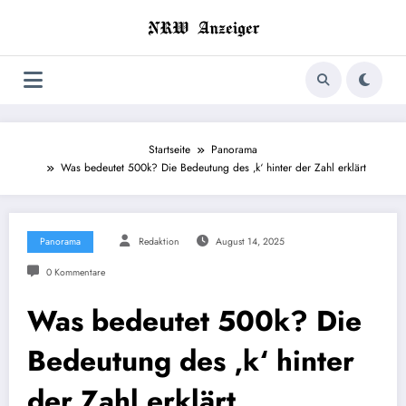
Zum
Inhalt
springen
Startseite
Panorama
Was bedeutet 500k? Die Bedeutung des ‚k‘ hinter der Zahl erklärt
Panorama
Redaktion
August 14, 2025
0 Kommentare
Was bedeutet 500k? Die
Bedeutung des ‚k‘ hinter
der Zahl erklärt