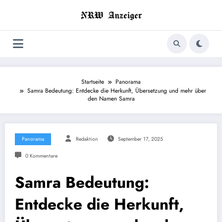
Zum
Inhalt
springen
Startseite
Panorama
Samra Bedeutung: Entdecke die Herkunft, Übersetzung und mehr über
den Namen Samra
Panorama
Redaktion
September 17, 2025
0 Kommentare
Samra Bedeutung:
Entdecke die Herkunft,