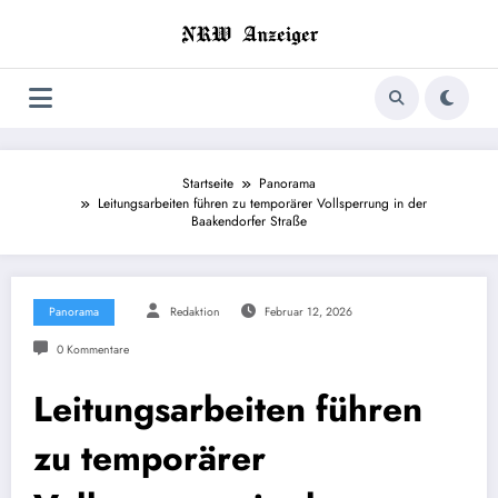
Zum
Inhalt
springen
Startseite
Panorama
Leitungsarbeiten führen zu temporärer Vollsperrung in der
Baakendorfer Straße
Panorama
Redaktion
Februar 12, 2026
0 Kommentare
Leitungsarbeiten führen
zu temporärer