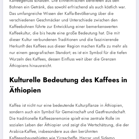
Kaffeegenuss schätzen. Die Einheimischen bereiteten aus den
Bohnen ein Getränk, das sowohl erfrischend als auch köstlich war.
Das umfangreiche Wissen der Kaffa-Bevölkerung über die
verschiedenen Geschmäcker und Unterschiede zwischen den
Kaffeebohnen führte zur Entwicklung einer bemerkenswerten
Kaffeekultur, die bis heute eine große Bedeutung hat. Die mit
dieser Kultur verbundenen Traditionen und die faszinierende
Herkunft des Kaffees aus dieser Region machen Kaffa zu mehr als
nur einem geografischen Standort; es ist ein Symbol für die tiefen
Wurzeln des Kaffees, dessen Einfluss weit über die Grenzen
Äthiopiens hinausreicht.
Kulturelle Bedeutung des Kaffees in
Äthiopien
Kaffea ist nicht nur eine bedeutende Kulturpflanze in Äthiopien,
sondern auch ein Symbol für Gemeinschaft und Gastfreundschaft.
Die traditionelle Kaffeezeremonie spielt eine zentrale Rolle im
sozialen Leben der Äthiopier und zeigt die Wertschätzung, die der
Arabica-Kaffee, insbesondere aus den berühmten
Kaffeeanbaugebieten wie Yirgacheffe, Harrar und Sidamo,