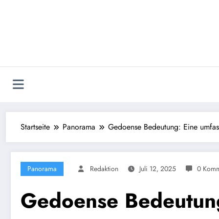
Zum
Inhalt
springen
Startseite
Panorama
Gedoense Bedeutung: Eine umfass
Panorama
Redaktion
Juli 12, 2025
0 Komm
Gedoense Bedeutung