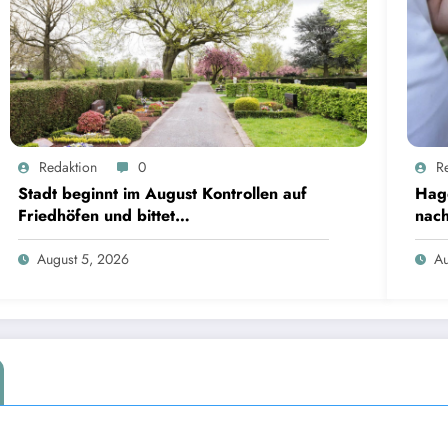
Redaktion
0
R
Stadt beginnt im August Kontrollen auf
Hage
Friedhöfen und bittet
nac
Grabverantwortliche um Pflegeeinsatz
Faul
August 5, 2026
Au