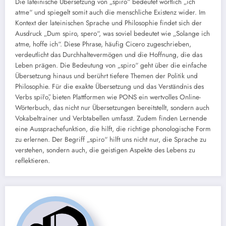
Die lateinische Übersetzung von „spiro“ bedeutet wörtlich „ich
atme“ und spiegelt somit auch die menschliche Existenz wider. Im
Kontext der lateinischen Sprache und Philosophie findet sich der
Ausdruck „Dum spiro, spero“, was soviel bedeutet wie „Solange ich
atme, hoffe ich“. Diese Phrase, häufig Cicero zugeschrieben,
verdeutlicht das Durchhaltevermögen und die Hoffnung, die das
Leben prägen. Die Bedeutung von „spiro“ geht über die einfache
Übersetzung hinaus und berührt tiefere Themen der Politik und
Philosophie. Für die exakte Übersetzung und das Verständnis des
Verbs spīrō, bieten Plattformen wie PONS ein wertvolles Online-
Wörterbuch, das nicht nur Übersetzungen bereitstellt, sondern auch
Vokabeltrainer und Verbtabellen umfasst. Zudem finden Lernende
eine Aussprachefunktion, die hilft, die richtige phonologische Form
zu erlernen. Der Begriff „spiro“ hilft uns nicht nur, die Sprache zu
verstehen, sondern auch, die geistigen Aspekte des Lebens zu
reflektieren.