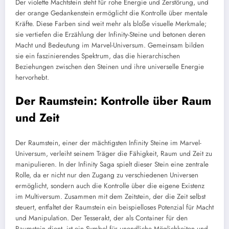
Der violette Machtstein steht für rohe Energie und Zerstörung, und
der orange Gedankenstein ermöglicht die Kontrolle über mentale
Kräfte. Diese Farben sind weit mehr als bloße visuelle Merkmale;
sie vertiefen die Erzählung der Infinity-Steine und betonen deren
Macht und Bedeutung im Marvel-Universum. Gemeinsam bilden
sie ein faszinierendes Spektrum, das die hierarchischen
Beziehungen zwischen den Steinen und ihre universelle Energie
hervorhebt.
Der Raumstein: Kontrolle über Raum
und Zeit
Der Raumstein, einer der mächtigsten Infinity Steine im Marvel-
Universum, verleiht seinem Träger die Fähigkeit, Raum und Zeit zu
manipulieren. In der Infinity Saga spielt dieser Stein eine zentrale
Rolle, da er nicht nur den Zugang zu verschiedenen Universen
ermöglicht, sondern auch die Kontrolle über die eigene Existenz
im Multiversum. Zusammen mit dem Zeitstein, der die Zeit selbst
steuert, entfaltet der Raumstein ein beispielloses Potenzial für Macht
und Manipulation. Der Tesserakt, der als Container für den
Raumstein dient, ist ein Symbol für unendliche Möglichkeiten und