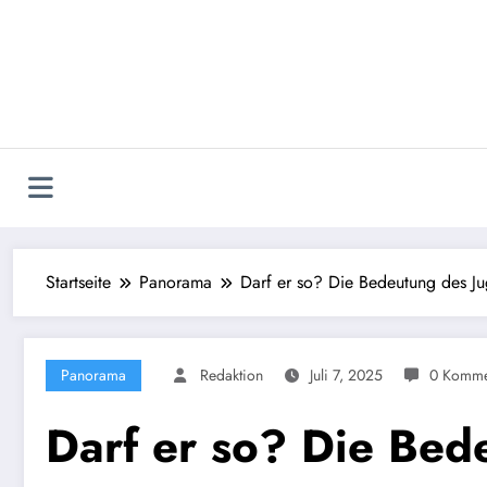
Zum
Inhalt
springen
Startseite
Panorama
Darf er so? Die Bedeutung des J
Panorama
Redaktion
Juli 7, 2025
0 Komme
Darf er so? Die Bed