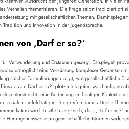
 kreativen Ausdrucks der jüngeren Generation. In vielen Fäl
s Verhalten thematisieren. Die Frage selbst impliziert oft 
andersetzung mit gesellschaftlichen Themen. Damit spiegelt d
 Tradition und Innovation in der Jugendsprache.
nen von ‚Darf er so?‘
e für Verwunderung und Erstaunen gesorgt. Es spiegelt prov
weise ermöglicht eine Verkürzung komplexer Gedanken in e
ndung solcher Formulierungen zeigt, wie gesellschaftliche Er
insatz von ‚Darf er so?‘ plötzlich legitim, was häufig zu a
ks unterstreicht seine Bedeutung im heutigen Kontext der Ju
m sozialen Umfeld tätigen. Sie greifen damit aktuelle Them
unikation wird. Letztlich zeigt sich, dass ‚Darf er so?‘ ni
elle Herangehensweise an gesellschaftliche Normen widerspi