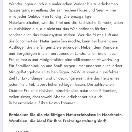
Wanderungen durch die malerischen Wälder bis zu erholsamen
Spaziergängen entlang der zahlreichen Flüsse und Seen – hier
wird jeder Outdoor-Fan fündig. Die einzigartigen
Naturlandschaften, wie die Eifel und die Sächsische Schweiz, laden
zu Aktivitäten ein, die nicht nur das Wohlbefinden fördern,
sondern auch das Immunsystem stärken. Wer die frische Luft und
die Schönheit der Natur genießen möchte, kann bei kostenlosen
Ausflügen die vielfältigen Ziele erkunden. Neben dem Wandern
und Bergsteigen in atemberaubenden Landschaften bieten auch
Freizeitparks und Minigolfplätze eine willkommene Abwechslung.
Für Familienbindung und Spaß sorgen unter anderem auch Indoor
Minigolf-Angebote an trüben Tagen. NRW ist somit ein perfektes
Ziel für Erkundungen und Entdeckungsreisen, die das Herz eines
jeden Naturliebhabers höher schlagen lassen. Die zahlreichen
Outdoor-Freizeitaktivitäten, einschließlich naturnaher Erlebnisse,
stellen sicher, dass sowohl Abenteuerliebhaber als auch
Ruhesuchende auf ihre Kosten kommen.
Entdecken Sie die vielfältigen Naturerlebnisse in Nordrhein-
Westfalen, die ideal für Ihre Freizeitgestaltung sind!