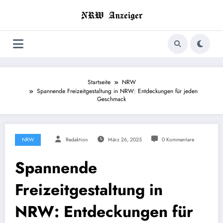
Zum
Inhalt
springen
Startseite
NRW
Spannende Freizeitgestaltung in NRW: Entdeckungen für jeden
Geschmack
NRW
Redaktion
März 26, 2025
0 Kommentare
Spannende
Freizeitgestaltung in
NRW: Entdeckungen für