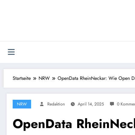
Zum
Inhalt
springen
Startseite
NRW
OpenData RheinNeckar: Wie Open Data
NRW
Redaktion
April 14, 2025
0 Kommen
OpenData RheinNeck