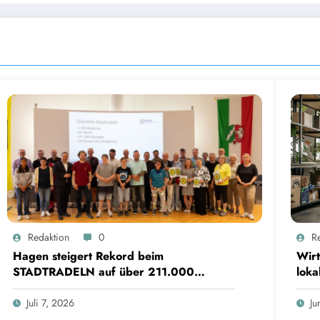
Redaktion
0
R
Hagen steigert Rekord beim
Wirt
STADTRADELN auf über 211.000
loka
Kilometer und spart 35 Tonnen CO2
Hür
Juli 7, 2026
Ju