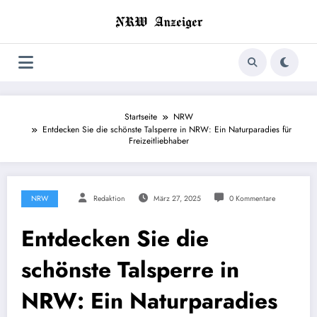
Zum
Inhalt
springen
Startseite
NRW
Entdecken Sie die schönste Talsperre in NRW: Ein Naturparadies für
Freizeitliebhaber
NRW
Redaktion
März 27, 2025
0 Kommentare
Entdecken Sie die
schönste Talsperre in
NRW: Ein Naturparadies