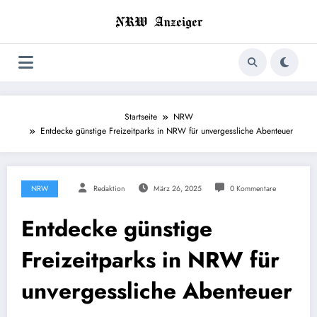
Zum
Inhalt
springen
Startseite
NRW
Entdecke günstige Freizeitparks in NRW für unvergessliche Abenteuer
NRW
Redaktion
März 26, 2025
0 Kommentare
Entdecke günstige
Freizeitparks in NRW für
unvergessliche Abenteuer