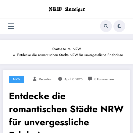
Zum
Inhalt
springen
Startseite
NRW
Entdecke die romantischen Städte NRW für unvergessliche Erlebnisse
NRW
Redaktion
April 2, 2025
0 Kommentare
Entdecke die
romantischen Städte NRW
für unvergessliche