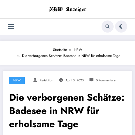
Zum
Inhalt
springen
Startseite
NRW
Die verborgenen Schätze: Badesee in NRW für erholsame Tage
NRW
Redaktion
April 5, 2025
0 Kommentare
Die verborgenen Schätze:
Badesee in NRW für
erholsame Tage