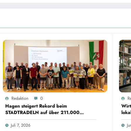
Redaktion
0
R
Hagen steigert Rekord beim
Wirt
STADTRADELN auf über 211.000
loka
Kilometer und spart 35 Tonnen CO2
Hür
Juli 7, 2026
Ju