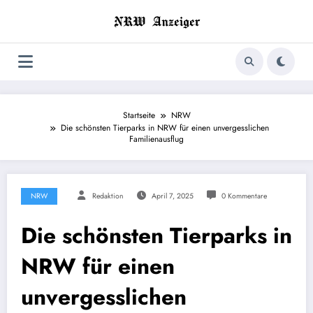
Zum
Inhalt
springen
Startseite
NRW
Die schönsten Tierparks in NRW für einen unvergesslichen
Familienausflug
NRW
Redaktion
April 7, 2025
0 Kommentare
Die schönsten Tierparks in
NRW für einen
unvergesslichen