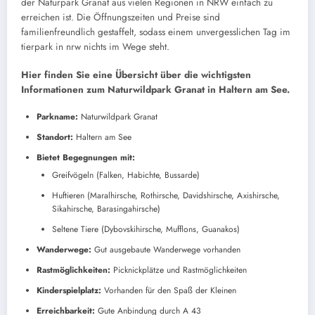
der Naturpark Granat aus vielen Regionen in NRW einfach zu
erreichen ist. Die Öffnungszeiten und Preise sind
familienfreundlich gestaffelt, sodass einem unvergesslichen Tag im
tierpark in nrw nichts im Wege steht.
Hier finden Sie eine Übersicht über die wichtigsten
Informationen zum Naturwildpark Granat in Haltern am See.
Parkname:
Naturwildpark Granat
Standort:
Haltern am See
Bietet Begegnungen mit:
Greifvögeln (Falken, Habichte, Bussarde)
Huftieren (Maralhirsche, Rothirsche, Davidshirsche, Axishirsche,
Sikahirsche, Barasingahirsche)
Seltene Tiere (Dybovskihirsche, Mufflons, Guanakos)
Wanderwege:
Gut ausgebaute Wanderwege vorhanden
Rastmöglichkeiten:
Picknickplätze und Rastmöglichkeiten
Kinderspielplatz:
Vorhanden für den Spaß der Kleinen
Erreichbarkeit:
Gute Anbindung durch A 43