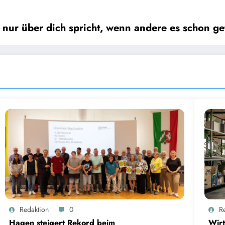
 nur über dich spricht, wenn andere es schon g
Redaktion
0
R
Hagen steigert Rekord beim
Wirt