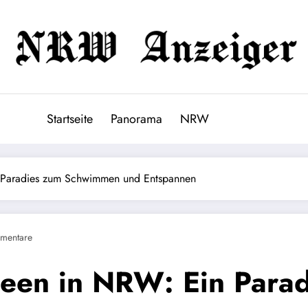
Startseite
Panorama
NRW
 Paradies zum Schwimmen und Entspannen
mentare
seen in NRW: Ein Par