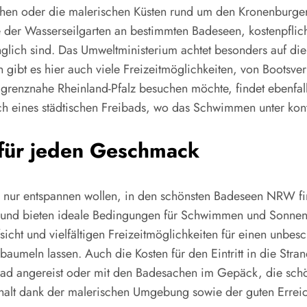
chen oder die malerischen Küsten rund um den Kronenburger
der Wasserseilgarten an bestimmten Badeseen, kostenpflicht
glich sind. Das Umweltministerium achtet besonders auf die
 es hier auch viele Freizeitmöglichkeiten, von Bootsverleih
as grenznahe Rheinland-Pfalz besuchen möchte, findet ebenfa
uch eines städtischen Freibads, wo das Schwimmen unter ko
 für jeden Geschmack
ch nur entspannen wollen, in den schönsten Badeseen NRW fi
it und bieten ideale Bedingungen für Schwimmen und Sonnen
cht und vielfältigen Freizeitmöglichkeiten für einen unbesc
 baumeln lassen. Auch die Kosten für den Eintritt in die St
ad angereist oder mit den Badesachen im Gepäck, die schö
nthalt dank der malerischen Umgebung sowie der guten Erre