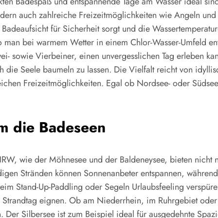
ekten Badespaß und entspannende Tage am Wasser ideal sin
rn auch zahlreiche Freizeitmöglichkeiten wie Angeln und Wa
ne Badeaufsicht für Sicherheit sorgt und die Wassertemperat
wo man bei warmem Wetter in einem Chlor-Wasser-Umfeld en
wei- sowie Vierbeiner, einen unvergesslichen Tag erleben k
ie Seele baumeln zu lassen. Die Vielfalt reicht von idylli
ichen Freizeitmöglichkeiten. Egal ob Nordsee- oder Südsee-
um die Badeseen
 NRW, wie der Möhnesee und der Baldeneysee, bieten nich
andigen Stränden können Sonnenanbeter entspannen, während
 beim Stand-Up-Paddling oder Segeln Urlaubsfeeling verspü
nen Strandtag eignen. Ob am Niederrhein, im Ruhrgebiet od
n. Der Silbersee ist zum Beispiel ideal für ausgedehnte Spa