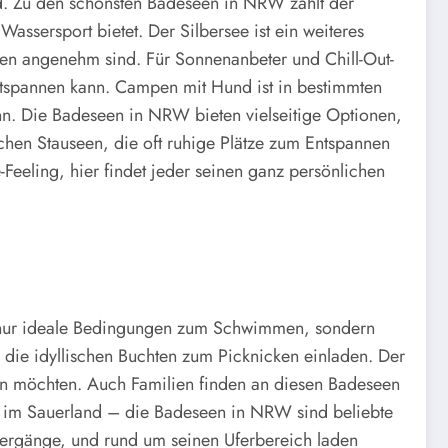
d. Zu den schönsten Badeseen in NRW zählt der
ssersport bietet. Der Silbersee ist ein weiteres
uren angenehm sind. Für Sonnenanbeter und Chill-Out-
tspannen kann. Campen mit Hund ist in bestimmten
ann. Die Badeseen in NRW bieten vielseitige Optionen,
schen Stauseen, die oft ruhige Plätze zum Entspannen
Feeling, hier findet jeder seinen ganz persönlichen
t nur ideale Bedingungen zum Schwimmen, sondern
 die idyllischen Buchten zum Picknicken einladen. Der
ren möchten. Auch Familien finden an diesen Badeseen
er im Sauerland – die Badeseen in NRW sind beliebte
ziergänge, und rund um seinen Uferbereich laden