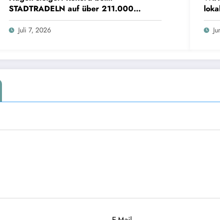
STADTRADELN auf über 211.000
loka
Kilometer und spart 35 Tonnen CO2
Hür
Juli 7, 2026
Ju
E-Mail