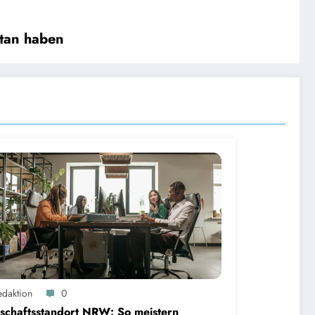
etan haben
edaktion
0
schaftsstandort NRW: So meistern