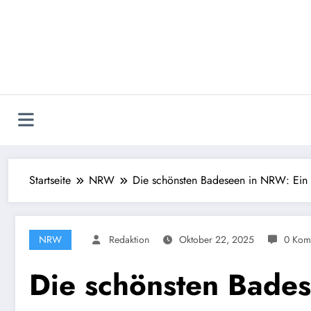
Zum
Inhalt
springen
Startseite
NRW
Die schönsten Badeseen in NRW: Ein
NRW
Redaktion
Oktober 22, 2025
0 Kom
Die schönsten Bade