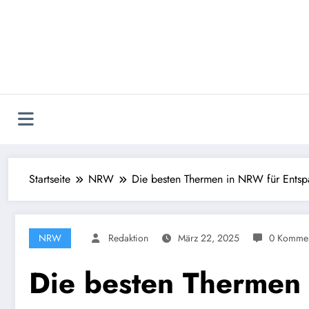
Zum
Inhalt
springen
Startseite
NRW
Die besten Thermen in NRW für Ents
NRW
Redaktion
März 22, 2025
0 Kommen
Die besten Thermen