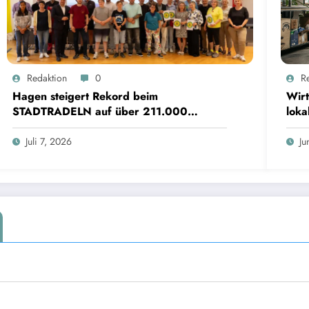
Redaktion
0
R
Hagen steigert Rekord beim
Wirt
STADTRADELN auf über 211.000
loka
Kilometer und spart 35 Tonnen CO2
Hür
Juli 7, 2026
Ju